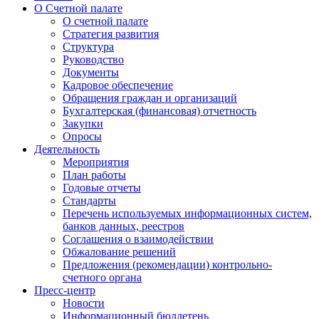
О Cчетной палате
О счетной палате
Стратегия развития
Структура
Руководство
Документы
Кадровое обеспечение
Обращения граждан и организаций
Бухгалтерская (финансовая) отчетность
Закупки
Опросы
Деятельность
Мероприятия
План работы
Годовые отчеты
Стандарты
Перечень используемых информационных систем,
банков данных, реестров
Соглашения о взаимодействии
Обжалование решений
Предложения (рекомендации) контрольно-
счетного органа
Пресс-центр
Новости
Информационный бюллетень